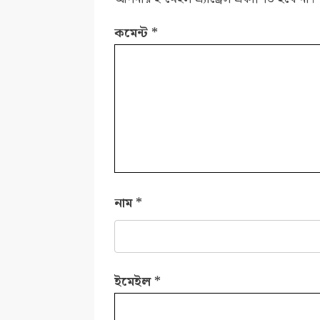
কমেন্ট
*
নাম
*
ইমেইল
*