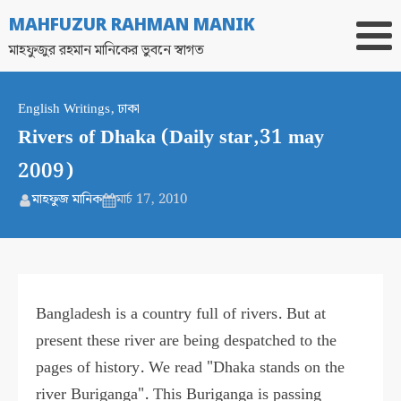
MAHFUZUR RAHMAN MANIK
মাহফুজুর রহমান মানিকের ভুবনে স্বাগত
English Writings
,
ঢাকা
Rivers of Dhaka (Daily star,31 may
2009)
মাহফুজ মানিক
মার্চ 17, 2010
Bangladesh is a country full of rivers. But at
present these river are being despatched to the
pages of history. We read "Dhaka stands on the
river Buriganga". This Buriganga is passing