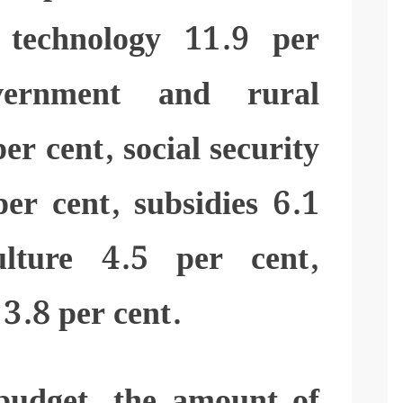
 technology 11.9 per
vernment and rural
r cent, social security
er cent, subsidies 6.1
ulture 4.5 per cent,
3.8 per cent.
budget, the amount of