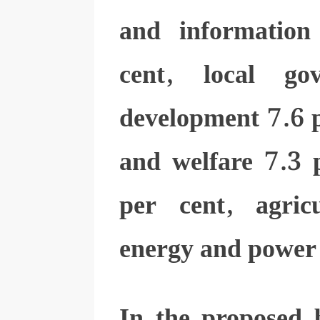
and information
cent, local go
development 7.6 pe
and welfare 7.3 p
per cent, agric
energy and power 
In the proposed 