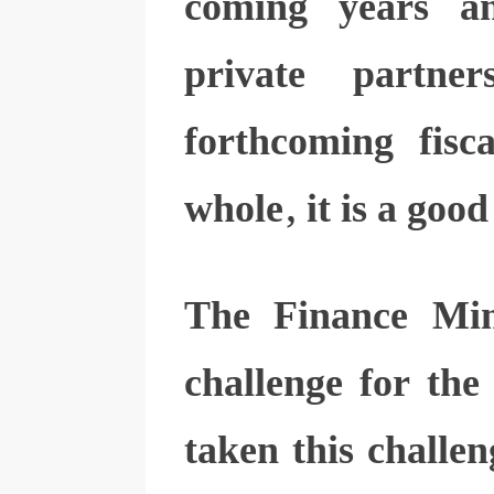
coming years an
private partne
forthcoming fis
whole, it is a goo
The Finance Mini
challenge for the
taken this challen