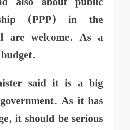
d also about public
rship (PPP) in the
cal are welcome. As a
d budget.
ster said it is a big
 government. As it has
ge, it should be serious