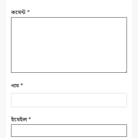
কমেন্ট
*
নাম
*
ইমেইল
*