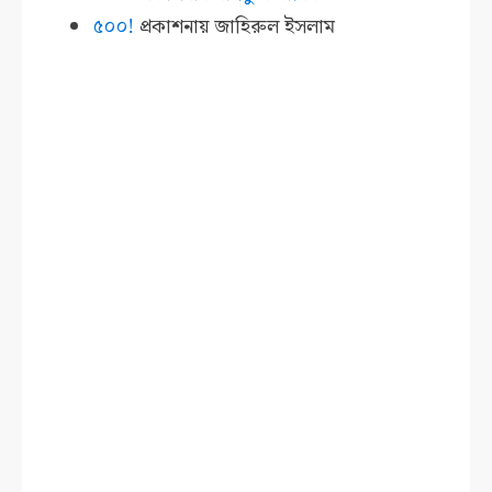
৫০০!
প্রকাশনায়
জাহিরুল ইসলাম