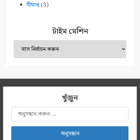
সীমান্ত
(5)
টাইম মেশিন
টাইম
মেশিন
খুঁজুন
অনুসন্ধানঃ