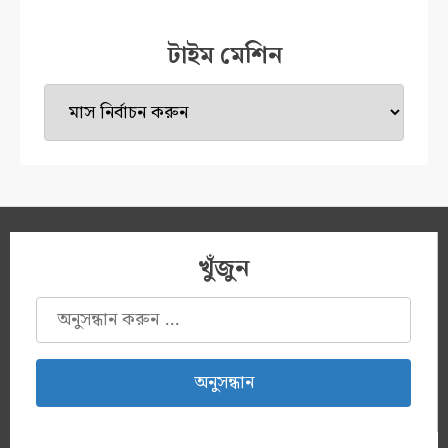
টাইম মেশিন
টাইম
মেশিন
খুঁজুন
অনুসন্ধানঃ