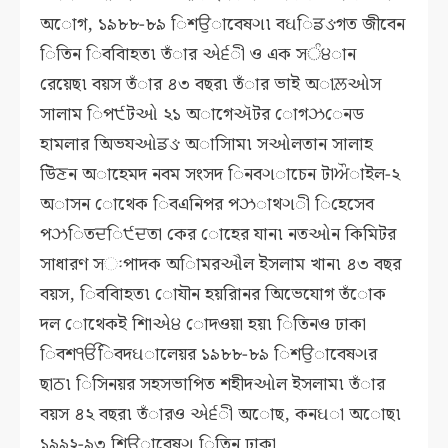
অােগ, ১৯৮৮-৮৯ িশਉাবেষગ৷ বઘিਡઙগত জীবেন
িতিন িববািহত৷ তঁার એ੬ী ও এক সੰ੪ান
রেয়েছ৷ বয়স তঁার ৪৩ বছর৷ তঁার ভাই অাਲ਼ઓস
সালাম িপ੯টઓ ২১ অাগেઍটর োগઝেনড
হামলার অিভযઓਡઙ অাসািম৷ সઓলতান সালাহ
উিਣন অাহেমদ নবম সংসদ িনবગাচেন টাਔাইল-২
অাসন োথেক িবএনিপর পઝাথગী িহেসেব
পઝিতਦি੯ਦতা কের োহের যান৷ নতઓন কিমিটর
সাধারণ সઃপাদক অািমরઔল ইসলাম খান৷ ৪৩ বছর
বয়স, িববািহত৷ োযৗন হয়রািনর অিভেযােগ তঁােক
দল োথেকই শািએ੪ োদওয়া হয়৷ িতিনও ঢাকা
িবশੴিবদઘালেয়র ১৯৮৮-৮৯ িশਉাবেষગর
ছাਠ৷ িসিনয়র সহসভাপিত শহীদઓল ইসলাম৷ তঁার
বয়স ৪২ বছর৷ তঁারও એ੬ী অােছ, কনઘা অােছ৷
১৯৯২-৯৩ িশਉাবেষગ িতিন ঢাকা