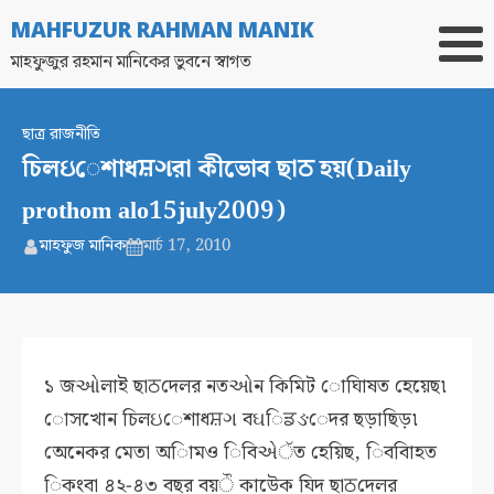
MAHFUZUR RAHMAN MANIK
মাহফুজুর রহমান মানিকের ভুবনে স্বাগত
ছাত্র রাজনীতি
চিলઇেশাধਸ਼ગরা কীভােব ছাਠ হয়(Daily
prothom alo15july2009)
মাহফুজ মানিক
মার্চ 17, 2010
১ জઓলাই ছাਠদেলর নতઓন কিমিট োঘািষত হেয়েছ৷
োসখােন চিলઇেশাধਸ਼ગ বઘিਡઙেদর ছড়াছিড়৷
অেনেকর মেতা অািমও িবিએੱত হেয়িছ, িববািহত
িকংবা ৪২-৪৩ বছর বয়ੌ কাউেক যিদ ছাਠদেলর