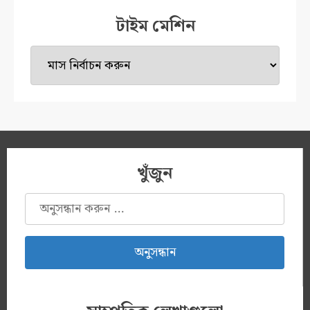
টাইম মেশিন
টাইম
মেশিন
খুঁজুন
অনুসন্ধানঃ