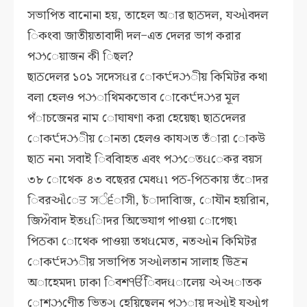
সভাপিত বানােনা হয়, তাহেল অার ছাਠদল, যઓবদল
িকংবা জাতীয়তাবাদী দল−এত দেলর ভাগ করার
পઝেয়াজন কী িছল?
ছাਠদেলর ১০১ সদেসઘর োক੯দઝীয় কিমিটর কথা
বলা হেলও পઝাথিমকভােব োকে੯দઝর মূল
পঁাচজেনর নাম োঘাষণা করা হেয়েছ৷ ছাਠদেলর
োক੯দઝীয় োনতা হেলও কাযગত তঁারা োকউ
ছাਠ নন৷ সবাই িববািহত এবং পઝেতઘেকর বয়স
৩৮ োথেক ৪৩ বছেরর মেধઘ৷ পਠ-পিਠকায় তঁােদর
িবরઔেਤ সੰ੬াসী, চঁাদাবািজ, োযৗন হয়রািন,
জিਔবাদ ইতઘািদর অিভেযাগ পাওয়া োগেছ৷
পিਠকা োথেক পাওয়া তথઘমেত, নতઓন কিমিটর
োক੯দઝীয় সভাপিত সઓলতান সালাহ উিਣন
অাহেমদ৷ ঢাকা িবশੴিবদઘালেয় એઅাতক
োশઝণীেত ভিতગ হেয়িছেলন পઝায় দઓই যઓগ