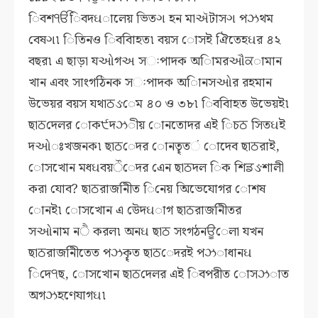
িবশੴিবদઘালেয় ভিতગ হন মাઍটাসગ পઝথম
বেষગ৷ িতিনও িববািহত৷ বয়স োসই ঐিতেহઘর ৪২
বছর৷ এ ছাড়া যઓগઅ সઃপাদক অািমরઔਕামান
খান এবং সাংগঠিনক সઃপাদক অািনসઓর রহমান
উভেয়র বয়স যথাਠઙেম ৪০ ও ৩৮৷ িববািহত উভেয়ই৷
ছাਠদেলর োক੯দઝীয় োনতােদর এই িচਠ সিতઘই
দઓঃখজনক৷ ছাਠেদর োনতৄতં োদেব ছাਠরাই,
োসখােন মধઘবয়ੌেদর এেন ছাਠদল িক শিਡઙশালী
করা যােব? ছাਠরাজনীিত িনেয় অিভেযােগর োশষ
োনই৷ োসখােন এ উেদઘাগ ছাਠরাজনীিতর
সઓনাম নੈ করল৷ অনઘ ছাਠ সংগঠনਊেলা যখন
ছাਠরাজনীিতেত পઝকৄত ছাਠেদরই পઝাধানઘ
িদে੧ছ, োসখােন ছাਠদেলর এই িবপরীত োসઝাত
অগઝহণেযাগઘ৷