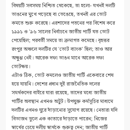
বিষয়টি সবসময় নিশ্চিত থেকেছে, তা হলো- যখনই দলটি
ভাঙনের মুখে পড়েছে বা ভেঙেছে, তখনই এর ভোট
কমতে শুরু করেছে। এরশাদের পতনের পর বিশেষ করে
১৯৯১ ও '৯৬ সালের নির্বাচনে জাতীয় পার্টি যত ভোট
পেয়েছিল; পরবর্তী সময়ে তা ক্রমাগত কমেছে। বৃহত্তর
রংপুর অঞ্চলে দলটির যে 'ভোট ব্যাংক' ছিল; তাও আর
অক্ষুণ্ণ নেই। আরেক দফা ভাঙন মানে আরেক দফা
ভোটক্ষয়।
এটাও ঠিক, ভোট কমলেও জাতীয় পার্টি একেবারে শেষ
হয়ে যায়নি। দেশের প্রধান দুই রাজনৈতিক দলের
সমর্থকদের বাইরে যারা রয়েছে, তাদের মধ্যে জাতীয়
পার্টির অবস্থান এখনও অটুট। উপযুক্ত কর্মসূচির মাধ্যমে
দলটির এখনও ঘুরে দাঁড়ানোর সুযোগ রয়েছে। নেতারা যদি
বিভাজন ভুলে এক কাতারে দাঁড়াতে পারেন; নিজের
স্বার্থের চেয়ে দলীয় স্বার্থকে গুরুত্ব দেন; জাতীয় পার্টি