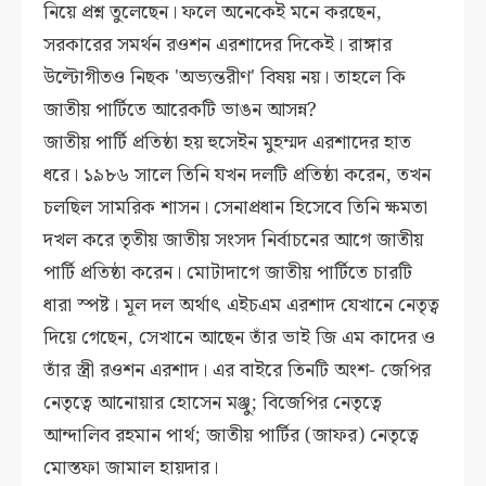
নিয়ে প্রশ্ন তুলেছেন। ফলে অনেকেই মনে করছেন,
সরকারের সমর্থন রওশন এরশাদের দিকেই। রাঙ্গার
উল্টোগীতও নিছক 'অভ্যন্তরীণ' বিষয় নয়। তাহলে কি
জাতীয় পার্টিতে আরেকটি ভাঙন আসন্ন?
জাতীয় পার্টি প্রতিষ্ঠা হয় হুসেইন মুহম্মদ এরশাদের হাত
ধরে। ১৯৮৬ সালে তিনি যখন দলটি প্রতিষ্ঠা করেন, তখন
চলছিল সামরিক শাসন। সেনাপ্রধান হিসেবে তিনি ক্ষমতা
দখল করে তৃতীয় জাতীয় সংসদ নির্বাচনের আগে জাতীয়
পার্টি প্রতিষ্ঠা করেন। মোটাদাগে জাতীয় পার্টিতে চারটি
ধারা স্পষ্ট। মূল দল অর্থাৎ এইচএম এরশাদ যেখানে নেতৃত্ব
দিয়ে গেছেন, সেখানে আছেন তাঁর ভাই জি এম কাদের ও
তাঁর স্ত্রী রওশন এরশাদ। এর বাইরে তিনটি অংশ- জেপির
নেতৃত্বে আনোয়ার হোসেন মঞ্জু; বিজেপির নেতৃত্বে
আন্দালিব রহমান পার্থ; জাতীয় পার্টির (জাফর) নেতৃত্বে
মোস্তফা জামাল হায়দার।