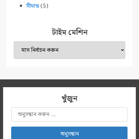
সীমান্ত
(5)
টাইম মেশিন
টাইম
মেশিন
খুঁজুন
অনুসন্ধানঃ