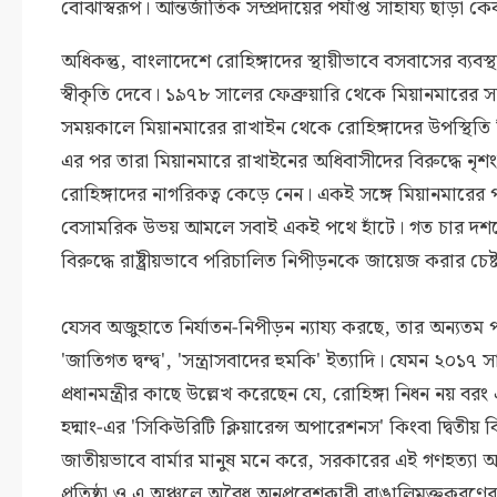
বোঝাস্বরূপ। আন্তর্জাতিক সম্প্রদায়ের পর্যাপ্ত সাহায্য ছাড়া
অধিকন্তু, বাংলাদেশে রোহিঙ্গাদের স্থায়ীভাবে বসবাসের ব্যবস
স্বীকৃতি দেবে। ১৯৭৮ সালের ফেব্রুয়ারি থেকে মিয়ানমারের
সময়কালে মিয়ানমারের রাখাইন থেকে রোহিঙ্গাদের উপস্থিতি নি
এর পর তারা মিয়ানমারে রাখাইনের অধিবাসীদের বিরুদ্ধে নৃশংস
রোহিঙ্গাদের নাগরিকত্ব কেড়ে নেন। একই সঙ্গে মিয়ানমারের
বেসামরিক উভয় আমলে সবাই একই পথে হাঁটে। গত চার দশকে
বিরুদ্ধে রাষ্ট্রীয়ভাবে পরিচালিত নিপীড়নকে জায়েজ করার চেষ
যেসব অজুহাতে নির্যাতন-নিপীড়ন ন্যায্য করছে, তার অন্যতম পশ
'জাতিগত দ্বন্দ্ব', 'সন্ত্রাসবাদের হুমকি' ইত্যাদি। যেমন ২০
প্রধানমন্ত্রীর কাছে উল্লেখ করেছেন যে, রোহিঙ্গা নিধন নয়
হদ্মাং-এর 'সিকিউরিটি ক্লিয়ারেন্স অপারেশনস' কিংবা দ্বিতীয় ব
জাতীয়ভাবে বার্মার মানুষ মনে করে, সরকারের এই গণহত্যা আসল
প্রতিষ্ঠা ও এ অঞ্চলে অবৈধ অনুপ্রবেশকারী বাঙালিমুক্তকরণে