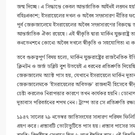
জন্ম দিচ্ছে। এ সিদ্ধান্তে কেবল আন্তর্জাতিক আইনই লঙ্ঘন হয়
বহিঃপ্রকাশ; ইসরায়েলের দখল ও অবৈধ সম্প্রসারণ নীতির ফলে 
পূর্ব জেরুজালেমে ইসরায়েলের অবৈধ সম্প্রসারণের বিরুদ্ধে
আন্তর্জাতিক ঐক্য রয়েছে। এই স্বীকৃতি দ্বারা মার্কিন যুক্তরা
কনভেনশনে কোনো অবৈধ দখলে স্বীকৃতি ও সহযোগিতা না ক
তবে গুরুত্বপূর্ণ বিষয় হলো, মার্কিন যুক্তরাষ্ট্রের রাজনৈতি
ক্লিনটন ও জর্জ ডব্লিউ বুশ উভয়েই এ ধরনের প্রতিশ্রুতি দিয়
জেরুজালেম অ্যাক্ট পাস হয়, যেখানে ইসরায়েলে মার্কিন দ
জেরুজালেমকে 'ইসরায়েলের অবিভক্ত' রাজধানী হিসেবে স্বীকৃ
চেষ্টা করলেও নিরাপত্তার কারণে তখন কার্যকর হয়নি। ডোনাল্ড ট
দূতাবাস পরিবর্তনের শপথ নেন। ট্রাম্প তার সে প্রতিশ্রুতি রক
১৯৪৭ সালের ২৯ নভেম্বর জাতিসংঘের সাধারণ পরিষদ ফিলিস্তিন
গ্রহণ করে। প্রস্তাবটি ভোটাভুটিতে পাস হয়। প্রস্তাব পাসের