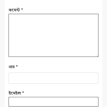
কমেন্ট
*
নাম
*
ইমেইল
*