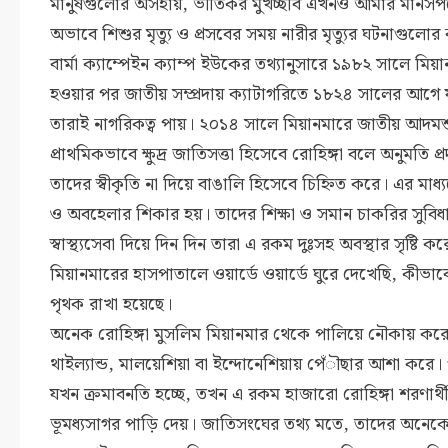
মানুষগুলোর অসহায়, ভীতিকর মুখচ্ছবি এখনও আমার মানসপ
অভাবে শিশুর মৃত্যু ও প্রসবের সময় নারীর মৃত্যুর ঘটনাগু
বার্মা ক্যাম্পেইন ক্যাম্প ইউকের তথ্যানুসারে ১৯৮২ সালে মি
হওয়ার পর জাতীয় সম্প্রদায় ক্যাটাগরিতে ১৮২৪ সালের আগে 
তারাই নাগরিকত্ব পায়। ২০১৪ সালে মিয়ানমারে জাতীয় আদমশ
প্রাথমিকভাবে ক্ষুদ্র জাতিসত্তা হিসেবে রোহিঙ্গা বলে অনুমতি প
তাদের স্বীকৃতি না দিয়ে বাঙালি হিসেবে চিহ্নিত করে। এর মাধ্যম
ও অবহেলার শিকার হয়। তাদের শিক্ষা ও সমান চাকরির সুবিধা
স্বাস্থ্যসেবা দিয়ে দিন দিন তারা এ রকম দুঃসহ অবস্থার সৃষ্ট
মিয়ানমারের হাসপাতালে ওয়ার্ডে ওয়ার্ডে ঘুরে দেখেছি, কীভাব
পৃথক রাখা হয়েছে।
অনেক রোহিঙ্গা মুসলিম মিয়ানমার থেকে পালিয়ে নৌকায় কর
থাইল্যান্ড, মালয়েশিয়া বা ইন্দোনেশিয়ায় পেঁৗছার আশা করে।
যখন ক্রমাবনতি হচ্ছে, তখন এ রকম হাজারো রোহিঙ্গা শরণার্থ
ভূমধ্যসাগর পাড়ি দেয়। জাতিসংঘের তথ্য মতে, তাদের অনেকে