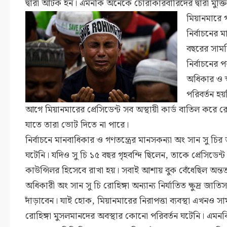
দ্বারা আটক হন। এমনকি অনেকে চোরাকারবারিদের দ্বারা মুক্তি
মিয়ানমারে
নির্বাচনের 
বছরের সাম
নির্বাচনের 
অধিকার ও স্
পরিবর্তন হয়
আগে মিয়ানমারের প্রেসিডেন্ট সব অস্থায়ী কার্ড বাতিল করে র
যাতে তারা ভোট দিতে না পারে।
নির্বাচনে মানবাধিকার ও গণতন্ত্রের মানসকন্যা অং সান সু চি
ঘটেনি। যদিও সু চি ১৫ বছর গৃহবন্দি ছিলেন, তাকে প্রেসিডেন্
কাউন্সিলর হিসেবে রাখা হয়। সবাই আশায় বুক বেঁধেছিল অন্তত 
অধিকারী অং সান সু চি রোহিঙ্গা অন্যান্য নির্যাতিত ক্ষুদ্র জাত
দাঁড়াবেন। যাই হোক, মিয়ানমারের নিরাপত্তা ব্যবস্থা এখনও স
রোহিঙ্গা মুসলমানদের অবস্থার কোনো পরিবর্তন ঘটেনি। এমন