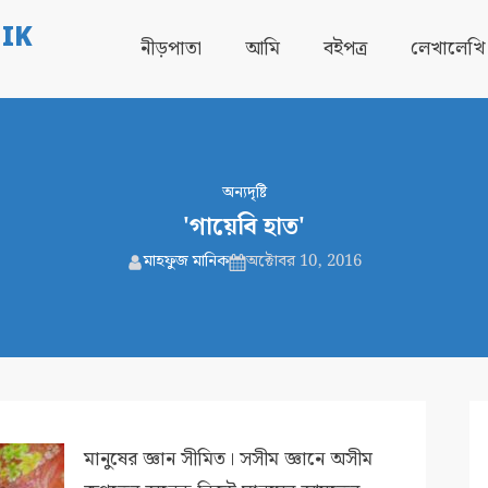
IK
নীড়পাতা
আমি
বইপত্র
লেখালেখি
অন্যদৃষ্টি
'গায়েবি হাত'
মাহফুজ মানিক
অক্টোবর 10, 2016
মানুষের জ্ঞান সীমিত। সসীম জ্ঞানে অসীম