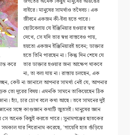
জগতের অনেক কিছুই মানুষের আয়ত্তের
বাইরে। মানুষের সামর্থ্যও তথৈবচ। এক
জীবনে একজন কী-ইবা হতে পারে।
ছোটবেলায় যে ইঞ্জিনিয়ার হওয়ার স্বপ্ন
দেখে, সে যদি তার স্বপ্ন বাস্তবেও পায়,
হয়তো একজন ইঞ্জিনিয়ারই হবেন; ডাক্তার
,
হতে তিনি পারছেন না। কিন্তু দিন শেষে যে
ান্ত করে
তার ডাক্তার হওয়ার জন্য আক্ষেপ থাকবে
না, তা বলা যায় না। রাস্তায় চলছেন, এক
চ্ছেন, কেউ না জানালে আপনার সামর্থ্য নেই যে, আপনার
ক তো দূরের বিষয়। এমনকি সামনে তাকিয়েছেন ঠিক
া। হ্যাঁ, চার চোখ বলে কথা আছে। তবে সামনের দুই
নের সঙ্গে কাণ্ডজ্ঞান কথাটি জুতসই। মানুষের জ্ঞান
িয়ে সে অনেক কিছুই করতে পারে। সুনামগঞ্জের ছাতকের
 সমকাল যার শিরোনাম করেছে, 'গায়েবি হাত গুঁড়িয়ে