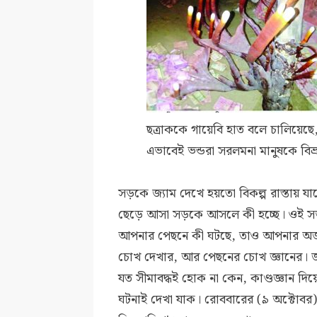
ছত্রাককে গায়েবি হাত বলে চালিয়েছে
এভাবেই ভন্ডরা সরলমনা মানুষকে বিভ্র
সড়কে জ্যাম দেখে হয়তো বিকল্প রাস্তায় যা
ছেড়ে আসা সড়কে আসলে কী হচ্ছে। ওই সড়
আপনার পেছনে কী ঘটছে, তাও আপনার অজান
চোখ দেখার, আর পেছনের চোখ জ্ঞানের। জ্ঞা
যত সীমাবদ্ধই হোক না কেন, কাণ্ডজ্ঞান দ
ঘটনাই দেখা যাক। রোববারের (৯ অক্টোবর)