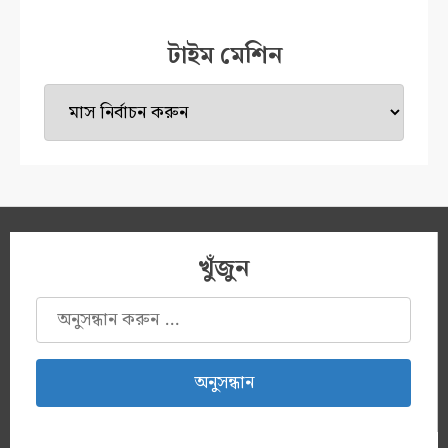
টাইম মেশিন
টাইম
মেশিন
খুঁজুন
অনুসন্ধানঃ