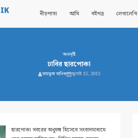
IK
নীড়পাতা
আমি
বইপত্র
লেখালেখি
অন্যদৃষ্টি
ঢাবির ছারপোকা
মাহফুজ মানিক
জুলাই 15, 2015
ছারপোকা খবরের অনুষঙ্গ হিসেবে সংবাদমাধ্যমে