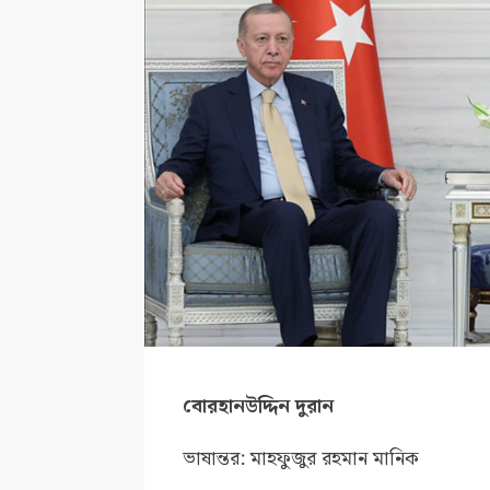
বোরহানউদ্দিন দুরান
ভাষান্তর: মাহফুজুর রহমান মানিক