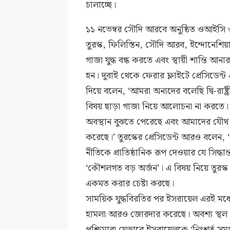
চালাচ্ছে।
১১ নভেম্বর সৌদি আরবে অনুষ্ঠিত ওআইসি ও
তুরস্ক, ফিলিস্তিন, সৌদি আরব, ইন্দোনেশিয়া,
গাজা যুদ্ধ বন্ধ করতে এবং স্থায়ী শান্তি আ
হন। দুবাই থেকে ফেরার ফ্লাইটে প্রেসিডেন
দিয়ে বলেন, ‘আমরা অন্যদের বলেছি দ্বি-রাষ্ট
বিষয় ছাড়া গাজা নিয়ে আলোচনা না করত
অবস্থান বুঝতে পেরেছে এবং আমাদের যৌথ 
করেছে।’ তুরস্কের প্রেসিডেন্ট আরও বলেন, 
নীতিকে প্রাতিষ্ঠানিক রূপ দেওয়ার যে সিদ্ধা
‘কৌশলগত বড় অর্জন’। এ বিষয় নিয়ে তুরস্
একমত করার চেষ্টা করছে।
সাময়িক যুদ্ধবিরতির পর ইসরায়েল এরই মধ্য
হামলা আরও জোরদার করেছে। অবশ্য স্থল
পশ্চিমারা যেভাবে ইসরায়েলকে ‘নিঃশর্ত সমর