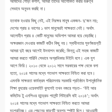
আমাদের পোড়া কপাল, আমরা তাদের আলোকিত করার গুরুত্ব
সেভাবে অনুভব করছি না।
হতবাক হওয়ার কিছু নেই, এই নিরক্ষর মানুষ একজন- দু’জন নয়;
দেশের প্রায় ৪ ভাগের ১ ভাগ মানুষেরই সাক্ষরতা নেই। অর্থাৎ
আলোহীন প্রায় ৪ কোটি মানুষের অভিশাপ আমরা বয়ে বেড়াচ্ছি।
অক্ষরজ্ঞান দেওয়ার কাজটি কঠিন কিছু নয়। স্বাধীনতার সুবর্ণজয়ন্তী
আমরা দুই বছর আগেই উদযাপন করেছি; কিন্তু এই সহজ কাজটি
আমরা করতে পারিনি সেভাবে অগ্রাধিকার দিইনি বলে। এক যুগ
আগে ফিরি। ২০১০ থেকে ২০১২ সালে সরকারের পক্ষ থেকে বলা
হতো, ২০১৪ সালের মধ্যে শতভাগ সাক্ষরতা নিশ্চিত করা হবে।
এমনকি সাক্ষরতা কার্যক্রম পরিচালনায় সরকারি প্রতিষ্ঠান উপানুষ্ঠানিক
শিক্ষা ব্যুরোর ওয়েবসাইট খুললেই তখন নজরে পড়ত– ‘উই আর
কমিটেড টু এনশিওর হান্ড্রেড পার্সেন্ট লিটারেসি বাই ২০১৪’; অর্থাৎ
২০১৪ সালের মধ্যে শতভাগ সাক্ষরতা নিশ্চিত করতে আমরা
দৃঢ়প্রতিজ্ঞ। এর পেছনের কারণটি অবশ্য স্পষ্টই ছিল। আওয়ামী