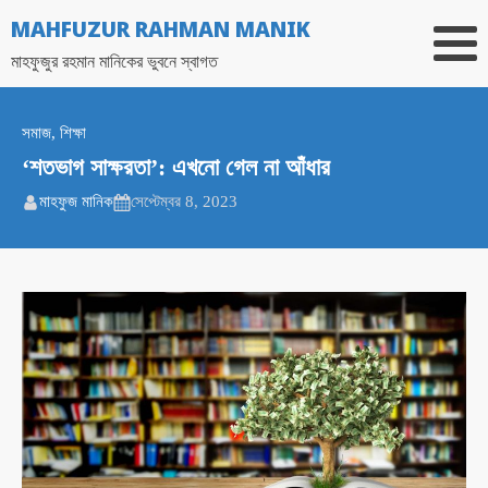
MAHFUZUR RAHMAN MANIK
মাহফুজুর রহমান মানিকের ভুবনে স্বাগত
সমাজ
,
শিক্ষা
‘শতভাগ সাক্ষরতা’: এখনো গেল না আঁধার
মাহফুজ মানিক
সেপ্টেম্বর 8, 2023