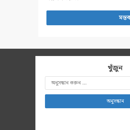
খুঁজুন
অনুসন্ধানঃ