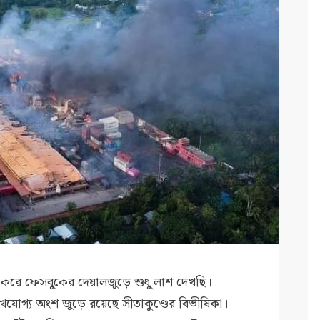
করে ফেসবুকের দেয়ালজুড়ে শুধু লাশ দেখছি।
খযোগ্য অংশ জুড়ে রয়েছে সীতাকুণ্ডের বিভীষিকা।