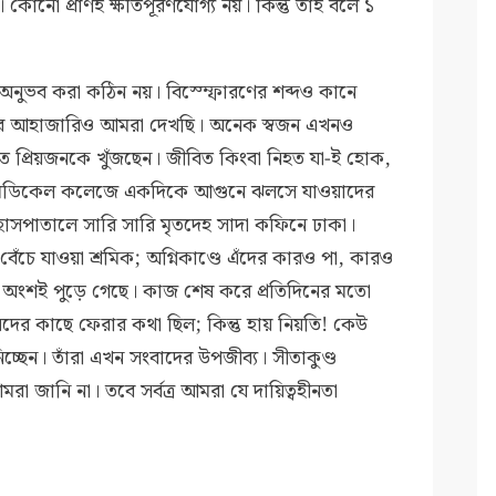
োনো প্রাণই ক্ষতিপূরণযোগ্য নয়। কিন্তু তাই বলে ১
াপ অনুভব করা কঠিন নয়। বিস্ম্ফোরণের শব্দও কানে
ানুষের আহাজারিও আমরা দেখছি। অনেক স্বজন এখনও
াতে প্রিয়জনকে খুঁজছেন। জীবিত কিংবা নিহত যা-ই হোক,
াম মেডিকেল কলেজে একদিকে আগুনে ঝলসে যাওয়াদের
হাসপাতালে সারি সারি মৃতদেহ সাদা কফিনে ঢাকা।
 বেঁচে যাওয়া শ্রমিক; অগ্নিকাণ্ডে এঁদের কারও পা, কারও
 অংশই পুড়ে গেছে। কাজ শেষ করে প্রতিদিনের মতো
তানদের কাছে ফেরার কথা ছিল; কিন্তু হায় নিয়তি! কেউ
্ছেন। তাঁরা এখন সংবাদের উপজীব্য। সীতাকুণ্ড
মরা জানি না। তবে সর্বত্র আমরা যে দায়িত্বহীনতা