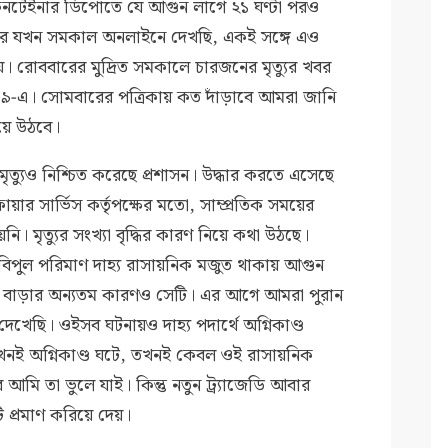
 কনটেইনার ডিপোতে যে আগুন লাগে ২১ ঘণ্টা পরও
র খবর যখন সমকাল অনলাইনে দেখছি, একই সঙ্গে এও
য়ে। রোববারের মুদ্রিত সমকালে চারজনের মৃত্যুর খবর
ে ৪৯-এ। সোমবারের পত্রিকায় কত দাঁড়াবে আমরা জানি
হয়ে উঠবে।
 মৃত্যুও নিশ্চিত করেছে প্রশাসন। উদ্ধার করতে এসেছে
র সার্ভিস কর্তৃপক্ষের মতো, সাম্প্রতিক সময়ের
য়নি। মৃত্যুর সংখ্যা বৃদ্ধির কারণ নিয়ে কথা উঠছে।
িপুল পরিমাণ দাহ্য রাসায়নিক মজুত থাকায় আগুন
টি বাড়ার অন্যতম কারণও সেটি। এর আগে আমরা পুরান
 দেখেছি। ওইসব ঘটনায়ও দাহ্য পদার্থে অগ্নিকাণ্ড
নই অগ্নিকাণ্ড ঘটে, তখনই কেবল ওই রাসায়নিক
মি তা ভুলে যাই। কিন্তু নতুন ট্র্যাজেডি আবার
প্রমাণ করিয়ে দেয়।