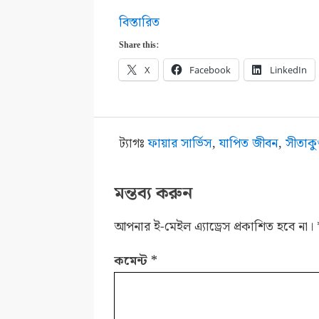
:
বিস্তারিত
সীতাকুণ্ড
Share this:
ট্র্যাজেডি
X
Facebook
LinkedIn
এবং
আমাদের
দায়িত্বহীনতা
ট্যাগঃ
ফায়ার সার্ভিস
,
যাপিত জীবন
,
সীতাকুণ
￼
মন্তব্য করুন
আপনার ই-মেইল এ্যাড্রেস প্রকাশিত হবে না।
কমেন্ট
*