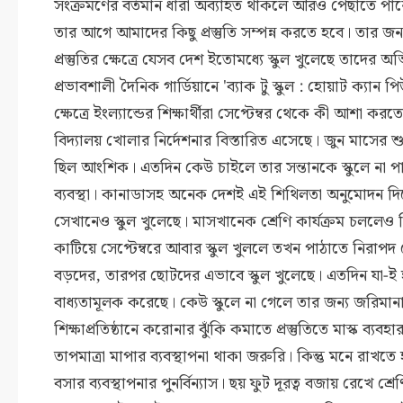
সংক্রমণের বর্তমান ধারা অব্যাহত থাকলে আরও পেছাতে পারে। 
তার আগে আমাদের কিছু প্রস্তুতি সম্পন্ন করতে হবে। তার জন্য শ
প্রস্তুতির ক্ষেত্রে যেসব দেশ ইতোমধ্যে স্কুল খুলেছে তাদের
প্রভাবশালী দৈনিক গার্ডিয়ানে 'ব্যাক টু স্কুল : হোয়াট ক্যান পি
ক্ষেত্রে ইংল্যান্ডের শিক্ষার্থীরা সেপ্টেম্বর থেকে কী আশা
বিদ্যালয় খোলার নির্দেশনার বিস্তারিত এসেছে। জুন মাসের 
ছিল আংশিক। এতদিন কেউ চাইলে তার সন্তানকে স্কুলে না প
ব্যবস্থা। কানাডাসহ অনেক দেশই এই শিথিলতা অনুমোদন দিয়েছ
সেখানেও স্কুল খুলেছে। মাসখানেক শ্রেণি কার্যক্রম চললেও তি
কাটিয়ে সেপ্টেম্বরে আবার স্কুল খুললে তখন পাঠাতে নিরা
বড়দের, তারপর ছোটদের এভাবে স্কুল খুলেছে। এতদিন যা-ই হয়েছ
বাধ্যতামূলক করেছে। কেউ স্কুলে না গেলে তার জন্য জরিমা
শিক্ষাপ্রতিষ্ঠানে করোনার ঝুঁকি কমাতে প্রস্তুতিতে মাস্ক ব্য
তাপমাত্রা মাপার ব্যবস্থাপনা থাকা জরুরি। কিন্তু মনে রাখতে 
বসার ব্যবস্থাপনার পুনর্বিন্যাস। ছয় ফুট দূরত্ব বজায় রেখে শ