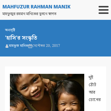
MAHFUZUR RAHMAN MANIK
মাহফুজুর রহমান মানিকের ভুবনে স্বাগত
অন্যদৃষ্টি
'হাসি'র সংস্কৃতি
মাহফুজ মানিক
সেপ্টেম্বর 20, 2017
দুই
ঠোঁট
আর
চোখের