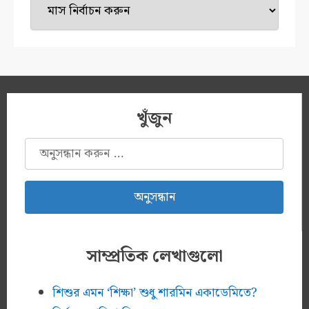
মেশিন
খুঁজুন
অনুসন্ধানঃ
সাম্প্রতিক লেখাগুলো
শিশুর এমন ‘শিক্ষা’ শুধু শারমিন একাডেমিতে?