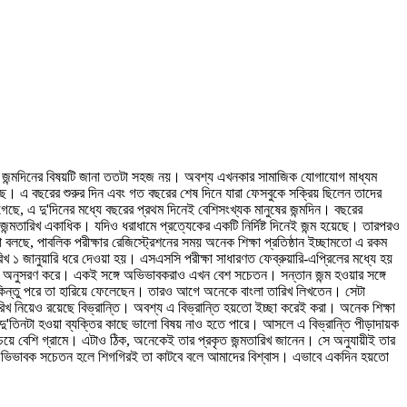
দের জন্মদিনের বিষয়টি জানা ততটা সহজ নয়। অবশ্য এখনকার সামাজিক যোগাযোগ মাধ্যম
এ বছরের শুরুর দিন এবং গত বছরের শেষ দিনে যারা ফেসবুকে সক্রিয় ছিলেন তাদের
ে, এ দু'দিনের মধ্যে বছরের প্রথম দিনেই বেশিসংখ্যক মানুষের জন্মদিন। বছরের
্মতারিখ একাধিক। যদিও ধরাধামে প্রত্যেকের একটি নির্দিষ্ট দিনেই জন্ম হয়েছে। তারপরও
 বলছে, পাবলিক পরীক্ষার রেজিস্ট্রেশনের সময় অনেক শিক্ষা প্রতিষ্ঠান ইচ্ছামতো এ রকম
 ১ জানুয়ারি ধরে দেওয়া হয়। এসএসসি পরীক্ষা সাধারণত ফেব্রুয়ারি-এপ্রিলের মধ্যে হয়
 তা অনুসরণ করে। একই সঙ্গে অভিভাবকরাও এখন বেশ সচেতন। সন্তান জন্ম হওয়ার সঙ্গে
িন্তু পরে তা হারিয়ে ফেলেছেন। তারও আগে অনেকে বাংলা তারিখ লিখতেন। সেটা
 নিয়েও রয়েছে বিভ্রান্তি। অবশ্য এ বিভ্রান্তি হয়তো ইচ্ছা করেই করা। অনেক শিক্ষা
 দু'তিনটা হওয়া ব্যক্তির কাছে ভালো বিষয় নাও হতে পারে। আসলে এ বিভ্রান্তি পীড়াদায়ক
য়ে বেশি গ্রামে। এটাও ঠিক, অনেকেই তার প্রকৃত জন্মতারিখ জানেন। সে অনুযায়ীই তার
্বত্র অভিভাবক সচেতন হলে শিগগিরই তা কাটবে বলে আমাদের বিশ্বাস। এভাবে একদিন হয়তো