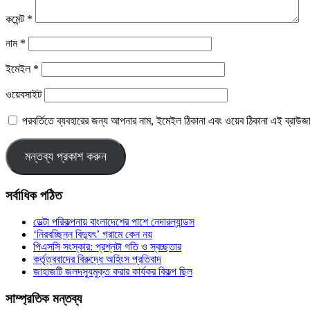
কমেন্ট
*
নাম
*
ইমেইল
*
ওয়েবসাইট
পরবর্তিতে ব্যবহারের জন্য আপনার নাম, ইমেইল ঠিকানা এবং ওয়েব ঠিকানা এই ব্রাউজ
সর্বাধিক পঠিত
ডেল্টা পরিকল্পনায় বাংলাদেশের পাশে নেদারল্যান্ডস
‘নিরবচ্ছিন্ন বিদ্যুৎ’ গ্রামে কেন নয়
পিএসসি সংস্কার: প্রশ্নটা গতি ও স্বচ্ছতার
কর্তৃত্ববাদের বিরুদ্ধে অহিংস প্রতিবাদ
জাহাজটি জলদস্যুমুক্ত করার কার্যকর বিকল্প ছিল
সাম্প্রতিক মন্তব্য