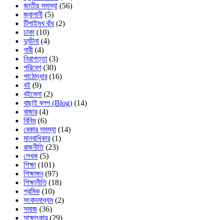
জাতীয় সমস্যা
(56)
জ্বালানী
(5)
টিপাইমুখ বাঁধ
(2)
ঢাকা
(10)
দুর্ঘটনা
(4)
নারী
(4)
নিরাপত্তা
(3)
পরিবেশ
(30)
পাঠোদ্ধার
(16)
বই
(9)
বইমেলা
(2)
বাছাই ব্লগ (Blog)
(14)
বাজার
(4)
বিবিধ
(6)
বেকার সমস্যা
(14)
মানবাধিকার
(1)
রাজনীতি
(23)
লেখক
(5)
শিক্ষা
(101)
শিক্ষাঙ্গন
(97)
শিক্ষানীতি
(18)
শ্রমিক
(10)
সংবাদমাধ্যম
(2)
সমাজ
(36)
সাক্ষাৎকার
(29)