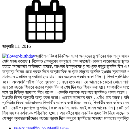
জানুয়ারি 11, 2016
খ্যাতিমান কিংবা নিকটজন ছাড়া অন্যদের জন্মদিনের খবর মানুষ স
সেটা সহজ করেছে। বিশেষত ফেসবুকের কল্যাণে এখন সহজেই একজন আরেকজনের জন্মতারিখ 
হয়তো অনেকেরই অভিজ্ঞতা হয়েছে, আপনার উল্লেখযোগ্য সংখ্যক বন্ধুর জন্মদিন ছিল এ দু
অন্যান্য দিনের চেয়ে প্রথম দিনে অস্বাভাবিক সংখ্যক মানুষের জন্মদিন হওয়ায় স্বভাবত
নানাভাবে একাধিক জন্মতারিখ হয়ে যায়। এর অন্যতম প্রধান কারণ শিক্ষা। শিক্ষা প্রতিষ্ঠা
করে। এসএসসি পরীক্ষা দিতে নূ্যনতম ১৪ বছর হতে হয়। সে আলোকে কোনো কোনো প্রতিষ্ঠান
বলে ১৪ বছরের হিসাবে বছরের প্রথম দিন বা শেষ দিন ধরে হিসাব করা হয়। সাম্প্রতিক স
সঙ্গে তা বিভিন্ন জায়গায় লিখে রাখেন। এমনকি অনেকে বছর বছর জন্মদিনও পালন করেন
ইংরেজি হিসাব অনুযায়ী অন্য রকম হতো। এভাবে অনেকের বয়স ২-৩টিও হয়ে আছে। যদিও সব 
প্রতিষ্ঠান কিংবা অভিভাবকও শিক্ষার্থীর ভালোর কথা চিন্তা করেই শিক্ষার্থীর বয়স কম
বটে। কেউ প্রকৃতপক্ষে জন্মগ্রহণ করল একদিন, অথচ সবাই জানল আরেক দিন। কেউ সেদিন 
শিক্ষাসহ সব কর্মকাণ্ড পরিচালিত হচ্ছে। এর বাইরে যারা একাধিক জন্মতারিখ নিয়ে আছেন
ফেসবুক ব্যবহারকারীদেরও বছরের প্রথম দিনে বন্ধুকে জন্মদিনের শুভেচ্ছা জানানোর ক্লান্ত
সমকালে প্রকাশিত, ১১ জানুয়ারি ২০১৬