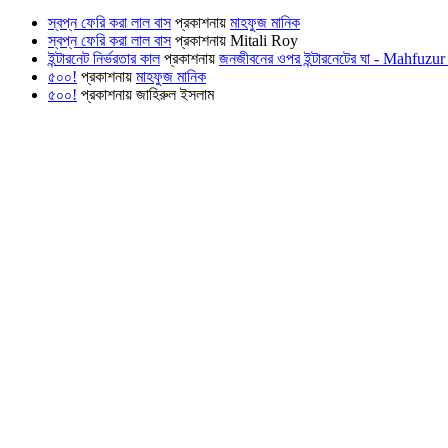
স্বপ্ন ফেরি করা লাল বাস
প্রকাশনায়
মাহফুজ মানিক
স্বপ্ন ফেরি করা লাল বাস
প্রকাশনায়
Mitali Roy
ইন্টারনেট নির্ভরতার কাল
প্রকাশনায়
জনজীবনের ওপর ইন্টারনেটের ঘা - Mahfu
৫০০!
প্রকাশনায়
মাহফুজ মানিক
৫০০!
প্রকাশনায়
জাহিরুল ইসলাম