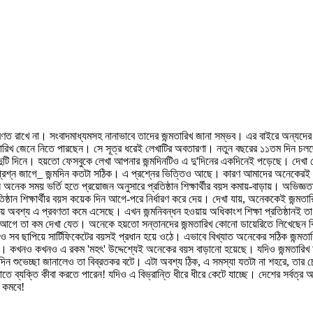
াধারণত রাখে না। সংবাদমাধ্যমসহ নানাভাবে তাদের জন্মতারিখ জানা সম্ভব। এর বাইরে অন্য
জেনে নিতে পারছেন। সে সূত্র ধরেই লেখাটির অবতারণা। নতুন বছরের ১১তম দিন চলছে। 
টি দিনে। হয়তো ফেসবুকে লেখা আপনার জন্মদিনটিও এ দু'দিনের একদিনেই পড়েছে। দেখা গেছ
ই প্রশ্ন জাগে_ জন্মদিন কতটা সঠিক। এ প্রশ্নের ভিত্তিও আছে। কারণ আমাদের অনেকেরই জন
নে অনেক সময় ভর্তি হতে প্রয়োজন অনুসারে প্রতিষ্ঠান শিক্ষার্থীর বয়স কমায়-বাড়ায়।
অভিজ্ঞতা
 শিক্ষার্থীর বয়স কয়েক দিন আগে-পরে নির্ধারণ করে দেয়। দেখা যায়, অনেককেই জন্মতারিখ
ময়ে অবশ্য এ প্রবণতা কমে এসেছে। এখন জন্মনিবন্ধন হওয়ায় অধিকাংশ শিক্ষা প্রতিষ্ঠানই
। আগে তা কম দেখা যেত। অনেকে হয়তো সন্তানদের জন্মতারিখ কোনো ডায়েরিতে লিখেছেন ক
ছাপিয়ে সার্টিফিকেটের বয়সই প্রধান হয়ে ওঠে। এভাবে বিখ্যাত অনেকের সঠিক জন্মতারিখ
িয়ে দেন। কখনও কখনও এ রকম 'মহৎ' উদ্দেশ্যেই অনেকের বয়স বাড়ানো হয়েছে। যদিও জন্মতারিখ
শুভেচ্ছা জানালেও তা বিব্রতকর বটে। এটা অবশ্য ঠিক, এ সমস্যা যতটা না শহরে, তার চে
 তাতে ব্যক্তি কীবা করতে পারেন! যদিও এ বিভ্রান্তি ধীরে ধীরে কেটে যাচ্ছে। দেশের সর
ি কমবে!