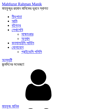
Mahfuzur Rahman Manik
মাহফুজুর রহমান মানিকের ভুবনে স্বাগত
নীড়পাতা
আমি
বইপত্র
লেখালেখি
সাক্ষাৎকার
অনুবাদ
কনসালটেন্সি সার্ভিস
যোগাযোগ
প্রাইভেসি পলিসি
অন্যদৃষ্টি
জন্মদিনের শুভেচ্ছা!
মাহফুজ মানিক