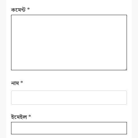
কমেন্ট
*
নাম
*
ইমেইল
*