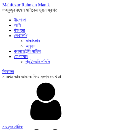
Mahfuzur Rahman Manik
মাহফুজুর রহমান মানিকের ভুবনে স্বাগত
নীড়পাতা
আমি
বইপত্র
লেখালেখি
সাক্ষাৎকার
অনুবাদ
কনসালটেন্সি সার্ভিস
যোগাযোগ
প্রাইভেসি পলিসি
শিক্ষাঙ্গন
মা এখন আর আমাকে নিয়ে স্বপ্ন দেখে না
মাহফুজ মানিক