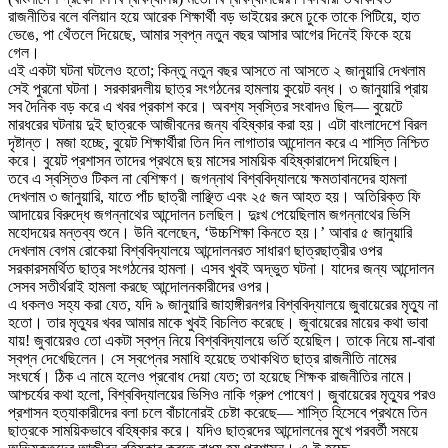
রাজনীতির বলে বলিয়ান হয়ে আরেক শিক্ষার্থী বড় ভাইয়ের রুমে ঢুকে তাকে পিটিয়ে, হাত
ভেঙে, পা থেঁতলে দিয়েছে, আমার স্বপ্ন নতুন বছর আসার আগের দিনেই ফিকে হয়ে
গেল।
এই একটা ঘটনা ঘটলেও হতো; কিন্তু নতুন বছর আসতে না আসতে ২ জানুয়ারি দেখলাম
সেই পুরনো ঘটনা। সরকারদলীয় ছাত্র সংগঠনের হামলায় কুয়েট বন্ধ। ৩ জানুয়ারি প্রায়
সব দৈনিক বড় করে এ খবর প্রকাশ করে। অবশ্য স্বস্তির সংবাদও ছিল— বুয়েটে
মারধরের ঘটনায় দুই ছাত্রকে আজীবনের জন্য বহিষ্কার করা হয়। এটা বাংলাদেশে বিরল
দৃষ্টান্ত। মজা হচ্ছে, বুয়েট শিক্ষার্থীরা তিন দিন লাগাতার আন্দোলন করে এ শাস্তি নিশ্চিত
করে। বুয়েট প্রশাসন তাদের প্রথমে ছয় মাসের সাময়িক বহিষ্কারাদেশ দিয়েছিল।
তবে এ স্বস্তিও টিকল না বেশিক্ষণ। জগন্নাথ বিশ্ববিদ্যালয়ে ক্ষমতাবানদের হামলা
দেখলাম ৩ জানুয়ারি, যাতে পাঁচ ছাত্রী লাঞ্ছিত এবং ২৫ জন আহত হয়। অতিরিক্ত ফি
আদায়ের বিরুদ্ধে জগন্নাথের আন্দোলন চলছিল। দুঃখ পেয়েছিলাম জগন্নাথের ভিসি
মহোদয়ের মন্তব্য শুনে। উনি বলেছেন, ‘উচ্চশিক্ষা কিনতে হয়।’ আবার ৫ জানুয়ারি
দেখলাম বেগম রোকেয়া বিশ্ববিদ্যালয়ে আন্দোলনরত সাধারণ ছাত্রছাত্রীর ওপর
সরকারসমর্থিত ছাত্র সংগঠনের হামলা। এসব খুবই অদ্ভুত ঘটনা। যাদের জন্য আন্দোলন
সেসব সতীর্থরাই হামলা করছে আন্দোলনকারীদের ওপর।
এ ধকলও সহ্য করা যেত, যদি ৯ জানুয়ারি জাহাঙ্গীরনগর বিশ্ববিদ্যালয়ে জুবায়েরের মৃত্যু না
হতো। তার মৃত্যুর খবর আমার মাকে খুবই বিচলিত করেছে। জুবায়েরের মায়ের কথা ভাবা
যায়! জুবায়েরও তো একটা স্বপ্ন নিয়ে বিশ্ববিদ্যালয়ে ভর্তি হয়েছিল। তাকে নিয়ে মা-বাবা
স্বপ্ন দেখেছিলেন। সে স্বপ্নের সমাধি হয়েছে তথাকথিত ছাত্র রাজনীতি নামের
সংঘর্ষে। ঠিক এ নামে হলেও প্রবোধ দেয়া যেত; তা হয়েছে শিক্ষক রাজনীতির নামে।
আশ্চর্যের কথা হলো, বিশ্ববিদ্যালয়ের ভিসিও নাকি গ্রুপ পোষেণ। জুবায়েরের মৃত্যুর পরও
প্রশাসন হত্যাকারীদের বলা চলে বাঁচানোরই চেষ্টা করেছে— শাস্তি হিসেবে প্রথমে তিন
ছাত্রকে সাময়িকভাবে বহিষ্কার করে। যদিও ছাত্রদের আন্দোলনের মুখে পরবর্তী সময়ে