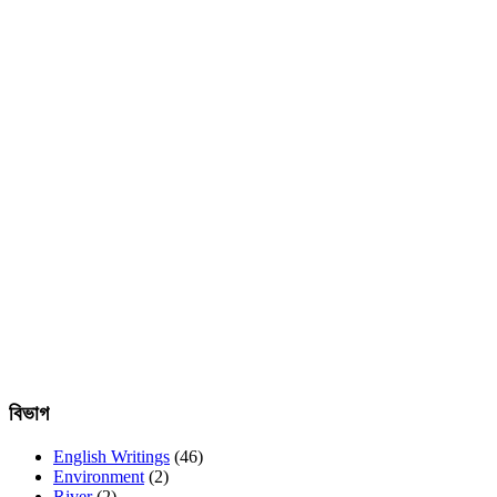
বিভাগ
English Writings
(46)
Environment
(2)
River
(2)