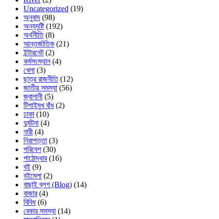
Uncategorized
(19)
অনুবাদ
(98)
অন্যদৃষ্টি
(192)
অর্থনীতি
(8)
আন্তর্জাতিক
(21)
ইন্টারনেট
(2)
কর্মসংস্থান
(4)
খেলা
(3)
ছাত্র রাজনীতি
(12)
জাতীয় সমস্যা
(56)
জ্বালানী
(5)
টিপাইমুখ বাঁধ
(2)
ঢাকা
(10)
দুর্ঘটনা
(4)
নারী
(4)
নিরাপত্তা
(3)
পরিবেশ
(30)
পাঠোদ্ধার
(16)
বই
(9)
বইমেলা
(2)
বাছাই ব্লগ (Blog)
(14)
বাজার
(4)
বিবিধ
(6)
বেকার সমস্যা
(14)