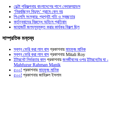
ডেল্টা পরিকল্পনায় বাংলাদেশের পাশে নেদারল্যান্ডস
‘নিরবচ্ছিন্ন বিদ্যুৎ’ গ্রামে কেন নয়
পিএসসি সংস্কার: প্রশ্নটা গতি ও স্বচ্ছতার
কর্তৃত্ববাদের বিরুদ্ধে অহিংস প্রতিবাদ
জাহাজটি জলদস্যুমুক্ত করার কার্যকর বিকল্প ছিল
সাম্প্রতিক মন্তব্য
স্বপ্ন ফেরি করা লাল বাস
প্রকাশনায়
মাহফুজ মানিক
স্বপ্ন ফেরি করা লাল বাস
প্রকাশনায়
Mitali Roy
ইন্টারনেট নির্ভরতার কাল
প্রকাশনায়
জনজীবনের ওপর ইন্টারনেটের ঘা -
Mahfuzur Rahman Manik
৫০০!
প্রকাশনায়
মাহফুজ মানিক
৫০০!
প্রকাশনায়
জাহিরুল ইসলাম