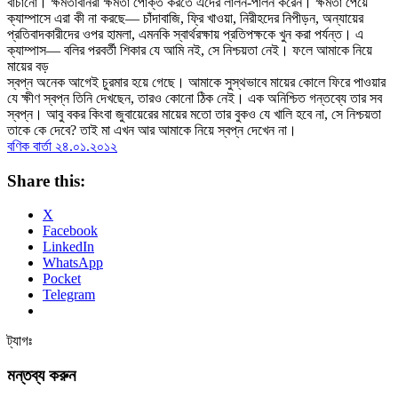
বাঁচানো। ক্ষমতাবানরা ক্ষমতা পোক্ত করতে এদের লালন-পালন করেন। ক্ষমতা পেয়ে
ক্যাম্পাসে এরা কী না করছে— চাঁদাবাজি, ফ্রি খাওয়া, নিরীহদের নিপীড়ন, অন্যায়ের
প্রতিবাদকারীদের ওপর হামলা, এমনকি স্বার্থরক্ষায় প্রতিপক্ষকে খুন করা পর্যন্ত। এ
ক্যাম্পাস— বলির পরবর্তী শিকার যে আমি নই, সে নিশ্চয়তা নেই। ফলে আমাকে নিয়ে
মায়ের বড়
স্বপ্ন অনেক আগেই চুরমার হয়ে গেছে। আমাকে সুস্থভাবে মায়ের কোলে ফিরে পাওয়ার
যে ক্ষীণ স্বপ্ন তিনি দেখছেন, তারও কোনো ঠিক নেই। এক অনিশ্চিত গন্তব্যে তার সব
স্বপ্ন। আবু বকর কিংবা জুবায়েরের মায়ের মতো তার বুকও যে খালি হবে না, সে নিশ্চয়তা
তাকে কে দেবে? তাই মা এখন আর আমাকে নিয়ে স্বপ্ন দেখেন না।
বণিক বার্তা ২৪.০১.২০১২
Share this:
X
Facebook
LinkedIn
WhatsApp
Pocket
Telegram
ট্যাগঃ
মন্তব্য করুন