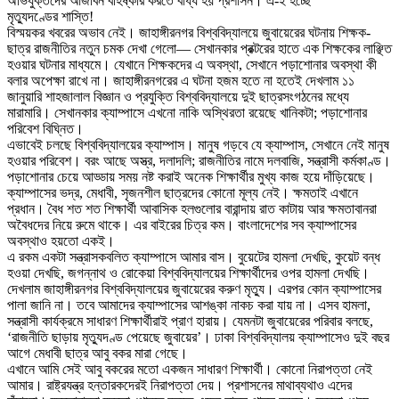
অভিযুক্তদের আজীবন বহিষ্কার করতে বাধ্য হয় প্রশাসন। এ-ই হচ্ছে
মৃত্যুদণ্ডের শাস্তি!
বিস্ময়কর খবরের অভাব নেই। জাহাঙ্গীরনগর বিশ্ববিদ্যালয়ে জুবায়েরের ঘটনায় শিক্ষক-
ছাত্র রাজনীতির নতুন চমক দেখা গেলো— সেখানকার প্রক্টরের হাতে এক শিক্ষকের লাঞ্ছিত
হওয়ার ঘটনার মাধ্যমে। যেখানে শিক্ষকদের এ অবস্থা, সেখানে পড়াশোনার অবস্থা কী
বলার অপেক্ষা রাখে না। জাহাঙ্গীরনগরের এ ঘটনা হজম হতে না হতেই দেখলাম ১১
জানুয়ারি শাহজালাল বিজ্ঞান ও প্রযুক্তি বিশ্ববিদ্যালয়ে দুই ছাত্রসংগঠনের মধ্যে
মারামারি। সেখানকার ক্যাম্পাসে এখনো নাকি অস্থিরতা রয়েছে খানিকটা; পড়াশোনার
পরিবেশ বিঘ্নিত।
এভাবেই চলছে বিশ্ববিদ্যালয়ের ক্যাম্পাস। মানুষ গড়বে যে ক্যাম্পাস, সেখানে নেই মানুষ
হওয়ার পরিবেশ। বরং আছে অস্ত্র, দলাদলি; রাজনীতির নামে দলবাজি, সন্ত্রাসী কর্মকাণ্ড।
পড়াশোনার চেয়ে আড্ডায় সময় নষ্ট করাই অনেক শিক্ষার্থীর মুখ্য কাজ হয়ে দাঁড়িয়েছে।
ক্যাম্পাসের ভদ্র, মেধাবী, সৃজনশীল ছাত্রদের কোনো মূল্য নেই। ক্ষমতাই এখানে
প্রধান। বৈধ শত শত শিক্ষার্থী আবাসিক হলগুলোর বারান্দায় রাত কাটায় আর ক্ষমতাবানরা
অবৈধদের নিয়ে রুমে থাকে। এর বাইরের চিত্র কম। বাংলাদেশের সব ক্যাম্পাসের
অবস্থাও হয়তো একই।
এ রকম একটা সন্ত্রাসকবলিত ক্যাম্পাসে আমার বাস। বুয়েটের হামলা দেখছি, কুয়েট বন্ধ
হওয়া দেখছি, জগন্নাথ ও রোকেয়া বিশ্ববিদ্যালয়ের শিক্ষার্থীদের ওপর হামলা দেখছি।
দেখলাম জাহাঙ্গীরনগর বিশ্ববিদ্যালয়ের জুবায়েরের করুণ মৃত্যু। এরপর কোন ক্যাম্পাসের
পালা জানি না। তবে আমাদের ক্যাম্পাসের আশঙ্কা নাকচ করা যায় না। এসব হামলা,
সন্ত্রাসী কার্যক্রমে সাধারণ শিক্ষার্থীরাই প্রাণ হারায়। যেমনটা জুবায়েরের পরিবার বলছে,
‘রাজনীতি ছাড়ায় মৃত্যুদণ্ড পেয়েছে জুবায়ের’। ঢাকা বিশ্ববিদ্যালয় ক্যাম্পাসেও দুই বছর
আগে মেধাবী ছাত্র আবু বকর মারা গেছে।
এখানে আমি সেই আবু বকরের মতো একজন সাধারণ শিক্ষার্থী। কোনো নিরাপত্তা নেই
আমার। রাষ্ট্রযন্ত্র হন্তারকদেরই নিরাপত্তা দেয়। প্রশাসনের মাথাব্যথাও এদের