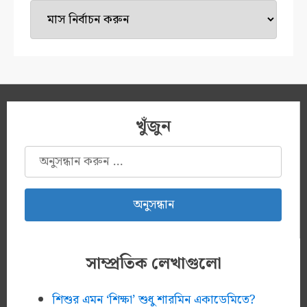
টাইম
মেশিন
খুঁজুন
অনুসন্ধানঃ
সাম্প্রতিক লেখাগুলো
শিশুর এমন ‘শিক্ষা’ শুধু শারমিন একাডেমিতে?