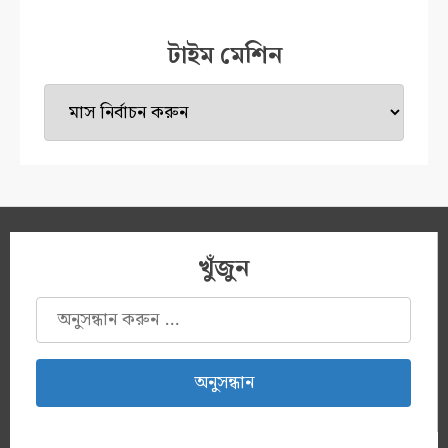
টাইম মেশিন
টাইম
মেশিন
খুঁজুন
অনুসন্ধানঃ