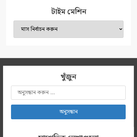
টাইম মেশিন
টাইম
মেশিন
খুঁজুন
অনুসন্ধানঃ