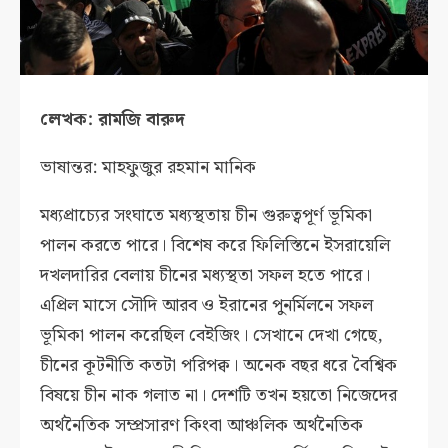
লেখক: রামজি বারুদ
ভাষান্তর: মাহফুজুর রহমান মানিক
মধ্যপ্রাচ্যের সংঘাতে মধ্যস্থতায় চীন গুরুত্বপূর্ণ ভূমিকা
পালন করতে পারে। বিশেষ করে ফিলিস্তিনে ইসরায়েলি
দখলদারির বেলায় চীনের মধ্যস্থতা সফল হতে পারে।
এপ্রিল মাসে সৌদি আরব ও ইরানের পুনর্মিলনে সফল
ভূমিকা পালন করেছিল বেইজিং। সেখানে দেখা গেছে,
চীনের কূটনীতি কতটা পরিপক্ব। অনেক বছর ধরে বৈশ্বিক
বিষয়ে চীন নাক গলাত না। দেশটি তখন হয়তো নিজেদের
অর্থনৈতিক সম্প্রসারণ কিংবা আঞ্চলিক অর্থনৈতিক