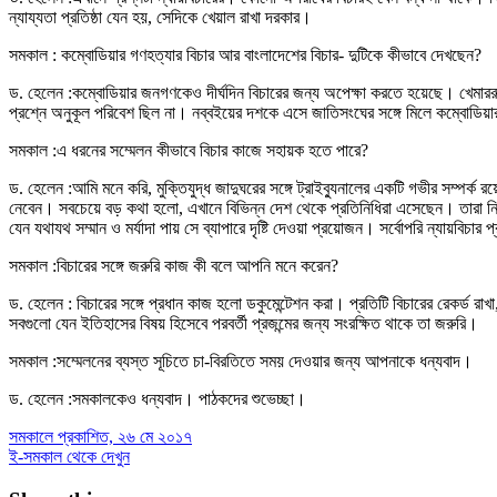
ন্যায্যতা প্রতিষ্ঠা যেন হয়, সেদিকে খেয়াল রাখা দরকার।
সমকাল : কম্বোডিয়ার গণহত্যার বিচার আর বাংলাদেশের বিচার- দুটিকে কীভাবে দেখছেন?
ড. হেলেন :কম্বোডিয়ার জনগণকেও দীর্ঘদিন বিচারের জন্য অপেক্ষা করতে হয়েছে। খে
প্রশ্নে অনুকূল পরিবেশ ছিল না। নব্বইয়ের দশকে এসে জাতিসংঘের সঙ্গে মিলে কম্বোডি
সমকাল :এ ধরনের সম্মেলন কীভাবে বিচার কাজে সহায়ক হতে পারে?
ড. হেলেন :আমি মনে করি, মুক্তিযুদ্ধ জাদুঘরের সঙ্গে ট্রাইব্যুনালের একটি গভীর সম্পর্
নেবেন। সবচেয়ে বড় কথা হলো, এখানে বিভিন্ন দেশ থেকে প্রতিনিধিরা এসেছেন। তারা ন
যেন যথাযথ সম্মান ও মর্যাদা পায় সে ব্যাপারে দৃষ্টি দেওয়া প্রয়োজন। সর্বোপরি ন্যায়বিচার প্
সমকাল :বিচারের সঙ্গে জরুরি কাজ কী বলে আপনি মনে করেন?
ড. হেলেন : বিচারের সঙ্গে প্রধান কাজ হলো ডকুমেন্টেশন করা। প্রতিটি বিচারের রেকর্ড
সবগুলো যেন ইতিহাসের বিষয় হিসেবে পরবর্তী প্রজন্মের জন্য সংরক্ষিত থাকে তা জরুরি।
সমকাল :সম্মেলনের ব্যস্ত সূচিতে চা-বিরতিতে সময় দেওয়ার জন্য আপনাকে ধন্যবাদ।
ড. হেলেন :সমকালকেও ধন্যবাদ। পাঠকদের শুভেচ্ছা।
সমকালে প্রকাশিত, ২৬ মে ২০১৭
ই-সমকাল থেকে দেখুন