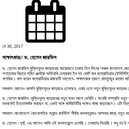
মে 30, 2017
সাক্ষাৎকার// ড. হেলেন জারভিস
ড. হেলেন জারভিস মুক্তিযুদ্ধ জাদুঘরের আয়োজনে ঢাকায় তিন দিনের 'পঞ্চম বাংলাদেশ 
গণহত্যার বিচারে গঠিত এক্সট্রা অর্ডিনারি চেম্বারস ইন দ্য কোর্ট অব কম্বোডিয়ার (ইসি
নাগরিক। বাস করেন কম্বোডিয়ার রাজধানী নমপেনে- সাক্ষাৎকার গ্রহণ :মাহফুজুর রহমান মা
সমকাল :আগেও আপনি মুক্তিযুদ্ধ জাদুঘরে এসেছেন, এবার এসে নতুন মুক্তিযুদ্ধ জাদুঘর
ড. হেলেন জারভিস :মুক্তিযুদ্ধ জাদুঘরের নতুন ভবন আগে দেখিনি। শুনেছি সম্প্রতি নতু
ভবনকেই চিত্তাকর্ষক করছেন না, একই সঙ্গে কমিউনিটির সঙ্গেও কাজ বাড়াচ্ছেন। এটা নিঃ
সমকাল :বাংলাদেশে 'জেনোসাইড অ্যান্ড জাস্টিস' শীর্ষক কনফারেন্সও আপনার কাছে নতুন নয়
ড. হেলেন : হ্যাঁ, এর আগেও আমি এই কনফারেন্সে এসেছি। লেকচার দিয়েছি। শুধু তা-ই নয়,