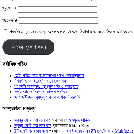
ইমেইল
*
ওয়েবসাইট
পরবর্তিতে ব্যবহারের জন্য আপনার নাম, ইমেইল ঠিকানা এবং ওয়েব ঠিকানা এই ব্রাউজ
সর্বাধিক পঠিত
ডেল্টা পরিকল্পনায় বাংলাদেশের পাশে নেদারল্যান্ডস
‘নিরবচ্ছিন্ন বিদ্যুৎ’ গ্রামে কেন নয়
পিএসসি সংস্কার: প্রশ্নটা গতি ও স্বচ্ছতার
কর্তৃত্ববাদের বিরুদ্ধে অহিংস প্রতিবাদ
জাহাজটি জলদস্যুমুক্ত করার কার্যকর বিকল্প ছিল
সাম্প্রতিক মন্তব্য
স্বপ্ন ফেরি করা লাল বাস
প্রকাশনায়
মাহফুজ মানিক
স্বপ্ন ফেরি করা লাল বাস
প্রকাশনায়
Mitali Roy
ইন্টারনেট নির্ভরতার কাল
প্রকাশনায়
জনজীবনের ওপর ইন্টারনেটের ঘা - Mahfu