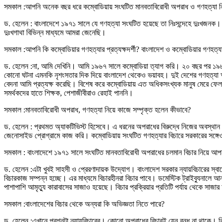
সমকাল :আপনি অনেক বছর ধরে কম্বোডিয়ায় সংঘটিত মানবতাবিরোধী অপরাধ ও গণহত্যা 
ড. হেলেন : বাংলাদেশে ১৯৭১ সালে যে গণহত্যা সংঘটিত হয়েছে তা নিঃসন্দেহে দুঃখজনক
দুঃখগাথা বিভিন্ন মাধ্যমে আমরা জেনেছি।
সমকাল :আপনি কি কম্বোডিয়ার গণহত্যার প্রত্যক্ষদর্শী? বাংলাদেশ ও কম্বোডিয়ার গণহত
ড. হেলেন :না, আমি দেখিনি। আমি ১৯৬৭ সালে কম্বোডিয়া ত্যাগ করি। ২০ বছর পর ১৯৮৭
কোনো ঘটনা এমনকি নৃশংসতার দিক দিয়ে বাংলাদেশ থেকেও ভয়াবহ। দুই দেশের গণহত্যা আ
বেদনা আমি প্রত্যক্ষ করেছি। বিশেষ করে কম্বোডিয়ায় এত অধিকসংখ্যক মানুষ মেরে ফেলা
সমর্থকদের হাতে শিক্ষক, পেশাজীবীরাও রেহাই পাননি।
সমকাল :মানবতাবিরোধী অপরাধ, গণহত্যা নিয়ে কাজে সম্পৃক্ত হলেন কীভাবে?
ড. হেলেন : প্রথমত অ্যাকটিভিস্ট হিসেবে। এ ধরনের অপরাধের বিরুদ্ধে নিজের অবস্থান থ
জেনোসাইড প্রোগ্রামে কাজ করি। কম্বোডিয়ায় সংঘটিত গণহত্যার বিচারে সরকারের সঙ্গেও
সমকাল : বাংলাদেশে ১৯৭১ সালে সংঘটিত মানবতাবিরোধী অপরাধের চলমান বিচার নিয়ে আ
ড. হেলেন :এটা খুবই সাহসী ও প্রেরণাদায়ক উদ্যোগ। বাংলাদেশ সরকার ন্যায়বিচারের স্ব
বিচারকাজ সম্পন্ন হচ্ছে। এর মাধ্যমে বিচারহীনরা বিচার পাবে। ডমেস্টিক ট্রাইব্যুনালে 
পাশাপাশি আমৃত্যু কারাবাসের সাজাও হয়েছে। বিচার প্রক্রিয়ার প্রতিটি পর্যায় থেকে সাজার
সমকাল :বাংলাদেশের বিচার থেকে অন্যরা কি অভিজ্ঞতা নিতে পারে?
ড. হেলেন :এখানে প্রশ্নটা ন্যায়বিচারের। কোনো অপরাধের বিচারই যেন বন্ধ না থাকে। বিচ