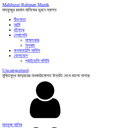
Mahfuzur Rahman Manik
মাহফুজুর রহমান মানিকের ভুবনে স্বাগত
নীড়পাতা
আমি
বইপত্র
লেখালেখি
সাক্ষাৎকার
অনুবাদ
কনসালটেন্সি সার্ভিস
যোগাযোগ
প্রাইভেসি পলিসি
Uncategorized
মুক্তিযুদ্ধ জাদুঘরের অবকাঠামোগত উন্নতি দেখে ভালো লাগছে
মাহফুজ মানিক