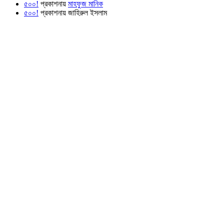
৫০০!
প্রকাশনায়
মাহফুজ মানিক
৫০০!
প্রকাশনায়
জাহিরুল ইসলাম