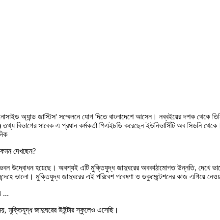
জেনোসাইড অ্যান্ড জাস্টিস' সম্মেলনে যোগ দিতে বাংলাদেশে আসেন। নব্বইয়ের দশক থেকে ত
সিসি) তথ্য বিভাগের সাবেক এ প্রধান কর্মকর্তা পিএইচডি করেছেন ইউনিভার্সিটি অব সিডনি থে
নিক
 কেমন দেখছেন?
ন ভবন উদ্বোধন হয়েছে। অবশ্যই এটি মুক্তিযুদ্ধ জাদুঘরের অবকাঠামোগত উন্নতি, দেখে ভা
সন্দেহে ভালো। মুক্তিযুদ্ধ জাদুঘরের এই পরিবেশ গবেষণা ও ডকুমেন্টেশনের কাজ এগিয়ে নেও
 ...
 মুক্তিযুদ্ধ জাদুঘরের উইন্টার স্কুলেও এসেছি।