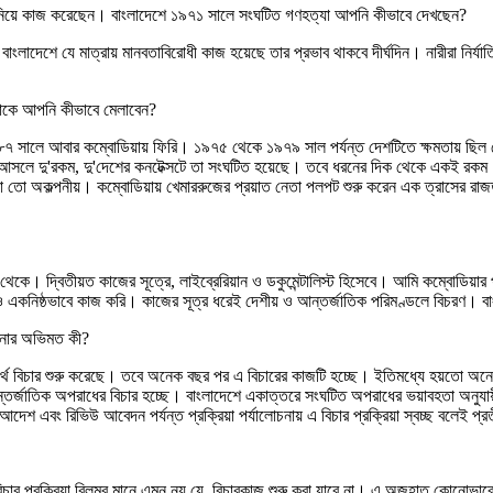
নিয়ে কাজ করেছেন। বাংলাদেশে ১৯৭১ সালে সংঘটিত গণহত্যা আপনি কীভাবে দেখছেন?
। বাংলাদেশে যে মাত্রায় মানবতাবিরোধী কাজ হয়েছে তার প্রভাব থাকবে দীর্ঘদিন। নারীর
্যাকে আপনি কীভাবে মেলাবেন?
 সালে আবার কম্বোডিয়ায় ফিরি। ১৯৭৫ থেকে ১৯৭৯ সাল পর্যন্ত দেশটিতে ক্ষমতায় ছিল খ
সলে দু'রকম, দু'দেশের কনটেক্সটে তা সংঘটিত হয়েছে। তবে ধরনের দিক থেকে একই রকম। 
 তো অকল্পনীয়। কম্বোডিয়ায় খেমাররুজের প্রয়াত নেতা পলপট শুরু করেন এক ত্রাসের রাজত্
েকে। দ্বিতীয়ত কাজের সূত্রে, লাইব্রেরিয়ান ও ডকুমেন্টালিস্ট হিসেবে। আমি কম্বোডিয়ার
 একনিষ্ঠভাবে কাজ করি। কাজের সূত্র ধরেই দেশীয় ও আন্তর্জাতিক পরিমণ্ডলে বিচরণ। বাংল
পনার অভিমত কী?
ার্থে বিচার শুরু করেছে। তবে অনেক বছর পর এ বিচারের কাজটি হচ্ছে। ইতিমধ্যে হয়তো অন
আন্তর্জাতিক অপরাধের বিচার হচ্ছে। বাংলাদেশে একাত্তরে সংঘটিত অপরাধের ভয়াবহতা অনুযায়ী ব
 আদেশ এবং রিভিউ আবেদন পর্যন্ত প্রক্রিয়া পর্যালোচনায় এ বিচার প্রক্রিয়া স্বচ্ছ বলেই প
ার প্রক্রিয়া বিলম্ব মানে এমন নয় যে, বিচারকাজ শুরু করা যাবে না। এ অজুহাত কোনোভাবেই 