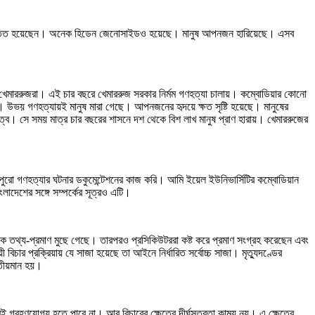
া নির্যাতিত হয়েছেন। অনেক হিডেন জেনোসাইডও হয়েছে। মানুষ আপনজন হারিয়েছে। এসব
েমাররুজরা। এই চার বছরে খেমাররুজ সরকার নির্মম গণহত্যা চালায়। কম্বোডিয়ার কোনো
উভয় গণহত্যায়ই মানুষ মারা গেছে। আপনজনের হৃদয়ে ক্ষত সৃষ্টি হয়েছে। মানুষের
ব। সে সময় মাত্র চার বছরের শাসনে দশ থেকে বিশ লাখ মানুষ প্রাণ হারায়। খেমাররুজের
 পুরো গণহত্যার ঘটনার ডকুমেন্টেশনের কাজ করি। আমি ইয়েল ইউনিভার্সিটির কম্বোডিয়ান
াদেশের সঙ্গে সম্পর্কের সূত্রও এটি।
েক তথ্য-প্রমাণ মুছে গেছে। তারপরও প্রসিকিউটররা কষ্ট করে প্রমাণ সংগ্রহ করেছেন এবং
িচার প্রক্রিয়ায় যে সাজা হয়েছে তা আইনে নির্ধারিত সর্বোচ্চ সাজা। মৃত্যুদণ্ডের
্রতীয়মান হয়।
গ্রহণযোগ্য হতে পারে না। আর বিচারের ক্ষেত্রে দীর্ঘসূত্রতা কাম্য নয়। এ ক্ষেত্রে