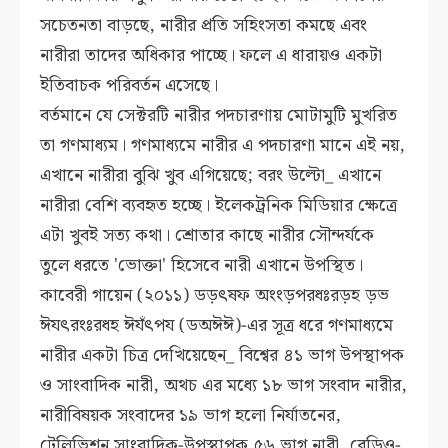
সচেতনতা বাড়ছে, নারীর প্রতি সহিংসতা কমছে এবং
নারীরা তাদের অধিকার পাচ্ছে। ফলে এ ধারায়ও একটা
ইতিবাচক পরিবর্তন এসেছে।
বর্তমানে যে সেক্টরটি নারীর পদচারণায় মোটামুটি মুখরিত
তা গণমাধ্যম। গণমাধ্যমে নারীর এ পদচারণা মানে এই নয়,
এখানে নারীরা বুঝি খুব এগিয়েছে; বরং উল্টো_ এখানে
নারীরা বেশি ব্যবহৃত হচ্ছে। ইলেকট্রনিক মিডিয়ার ক্ষেত্রে
এটা খুবই সত্য কথা। শ্রোতার কাছে নারীর সৌন্দর্যকে
তুলে ধরতে 'ভোক্তা' হিসেবে নারী এখানে উপস্থিত।
কাবেরী গায়েন (২০১১)
ডড়ৎষফ অংংড়পরধঃরড়হ ড়ভ
ঈযৎরংঃরধহ ঈযঁৎপয (ডঅঈঈ
)-এর সূত্র ধরে গণমাধ্যমে
নারীর একটা চিত্র দেখিয়েছেন_ বিশ্বের ৪১ ভাগ উপস্থাপক
ও সাংবাদিক নারী, অথচ এর মধ্যে ১৮ ভাগ সংবাদ নারীর,
নারীবিষয়ক সংবাদের ১৯ ভাগ হলো নির্যাতনের,
টেলিভিশন সাংবাদিক-উপস্থাপক ৫৬ ভাগ নারী, রেডিও-