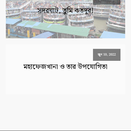
সদরঘাট, তুমি কতদূর!
জুন 10, 2022
মহাফেজখানা ও তার উপযোগিতা