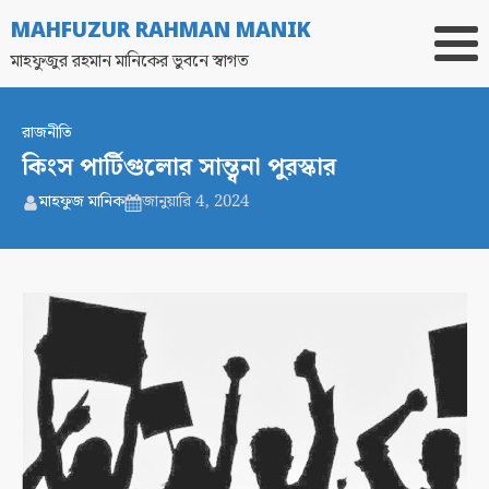
MAHFUZUR RAHMAN MANIK
মাহফুজুর রহমান মানিকের ভুবনে স্বাগত
রাজনীতি
কিংস পার্টিগুলোর সান্ত্বনা পুরস্কার
মাহফুজ মানিক
জানুয়ারি 4, 2024