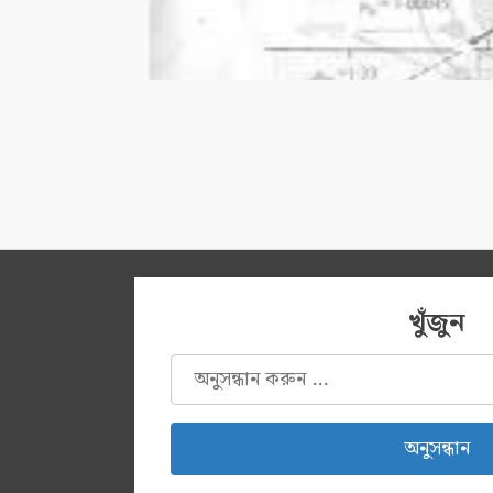
খুঁজুন
অনুসন্ধানঃ