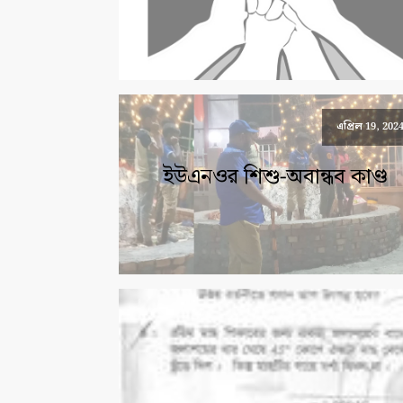
এপ্রিল 19, 202
ইউএনওর শিশু-অবান্ধব কাণ্ড