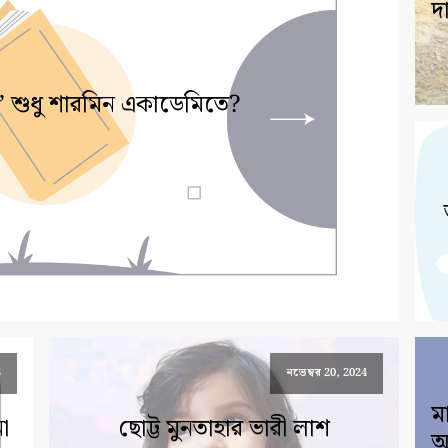
দা
া’ শুধু শারমিন একাডেমিতে?
5
নভেম্বর 20, 2024
মা
া
ছোট্ট মুনতাহার ভারী লাশ
আ