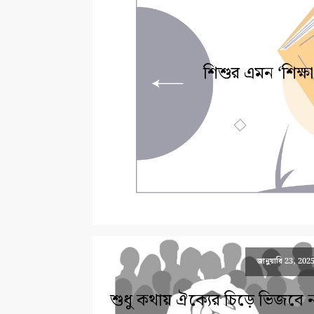
শিশুর এমন ‘শিক্ষ
জানুয়ারি 23, 202
শুধু কথায় ঐক্যের চিড়ে ভিজবে ন