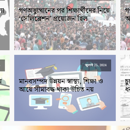
লা
গণঅভ্যুত্থানের পর শিক্ষার্থীদের নিয়ে
গ
‘সেলিব্রেশন’ প্রয়োজন ছিল
আ
4
জুলাই 25, 2024
ে
মানবসম্পদ উন্নয়ন স্বাস্থ্য, শিক্ষা ও
চ
আয়ে সীমাবদ্ধ থাকা উচিত নয়
ধ