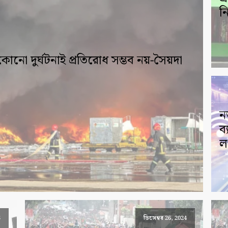
ন
োনো দুর্ঘটনাই প্রতিরোধ সম্ভব নয়-সৈয়দা
নজ
ব
লঙ
5
ডিসেম্বর 26, 2024