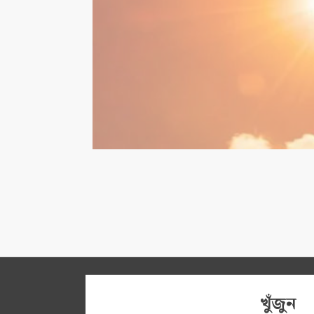
খুঁজুন