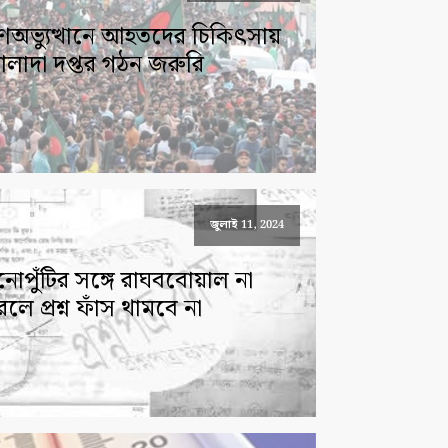
ণঅভ্যুত্থানে আহতদের চিকিৎসায়
লাদা দপ্তর গঠন জরুরি
জুলাই 11, 2024
ুনোপুঁটির সঙ্গে রাঘববোয়াল না
রলে প্রশ্ন ফাঁস থামবে না