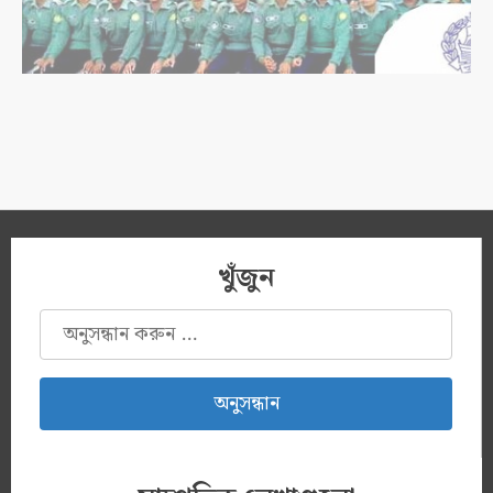
খুঁজুন
অনুসন্ধানঃ