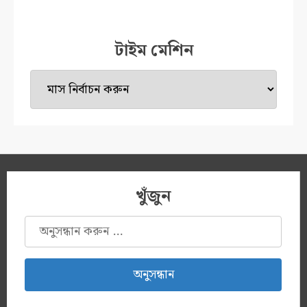
টাইম মেশিন
টাইম
মেশিন
খুঁজুন
অনুসন্ধানঃ